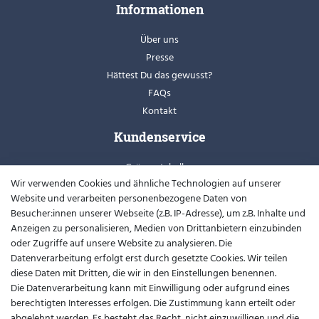
Informationen
Über uns
Presse
Hättest Du das gewusst?
FAQs
Kontakt
Kundenservice
Grössentabellen
Wir verwenden Cookies und ähnliche Technologien auf unserer
Retoure
Website und verarbeiten personenbezogene Daten von
Schuhweiten
Besucher:innen unserer Webseite (z.B. IP-Adresse), um z.B. Inhalte und
Youtube
Anzeigen zu personalisieren, Medien von Drittanbietern einzubinden
oder Zugriffe auf unsere Website zu analysieren. Die
Widerrufsformular
Datenverarbeitung erfolgt erst durch gesetzte Cookies. Wir teilen
diese Daten mit Dritten, die wir in den Einstellungen benennen.
Kontakt
Die Datenverarbeitung kann mit Einwilligung oder aufgrund eines
berechtigten Interesses erfolgen. Die Zustimmung kann erteilt oder
support@barfusslaufen.com
abgelehnt werden. Es besteht das Recht, nicht einzuwilligen und die