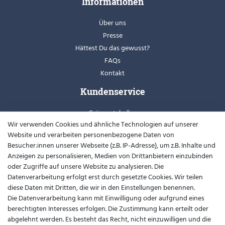
Informationen
Über uns
Presse
Hättest Du das gewusst?
FAQs
Kontakt
Kundenservice
Grössentabellen
Wir verwenden Cookies und ähnliche Technologien auf unserer
Retoure
Website und verarbeiten personenbezogene Daten von
Schuhweiten
Besucher:innen unserer Webseite (z.B. IP-Adresse), um z.B. Inhalte und
Youtube
Anzeigen zu personalisieren, Medien von Drittanbietern einzubinden
oder Zugriffe auf unsere Website zu analysieren. Die
Widerrufsformular
Datenverarbeitung erfolgt erst durch gesetzte Cookies. Wir teilen
diese Daten mit Dritten, die wir in den Einstellungen benennen.
Kontakt
Die Datenverarbeitung kann mit Einwilligung oder aufgrund eines
berechtigten Interesses erfolgen. Die Zustimmung kann erteilt oder
support@barfusslaufen.com
abgelehnt werden. Es besteht das Recht, nicht einzuwilligen und die