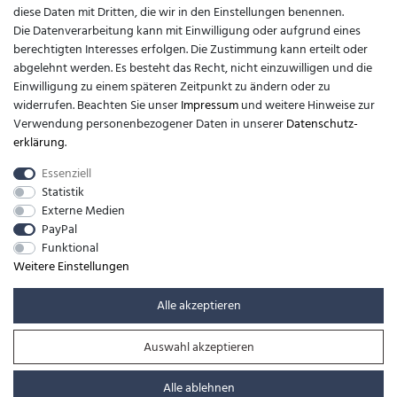
diese Daten mit Dritten, die wir in den Einstellungen benennen.
Kontakt
Die Datenverarbeitung kann mit Einwilligung oder aufgrund eines
berechtigten Interesses erfolgen. Die Zustimmung kann erteilt oder
support@barfusslaufen.com
abgelehnt werden. Es besteht das Recht, nicht einzuwilligen und die
Einwilligung zu einem späteren Zeitpunkt zu ändern oder zu
+49 (0)8807-214983
widerrufen. Beachten Sie unser
Impressum
und weitere Hinweise zur
Verwendung personenbezogener Daten in unserer
Daten­schutz­
Anrufe aus dem dt. Festnetz zum Ortstarif, Preise aus dem Mobilfunknetz
erklärung
.
ggf. abweichend (abhängig vom Provider).
Essenziell
Statistik
Externe Medien
PayPal
Funktional
Weitere Einstellungen
Alle akzeptieren
Auswahl akzeptieren
© Copyright 2026 | Alle Rechte vorbehalten. -
barfusslaufen.com | Realisation
colornativ /
Alle ablehnen