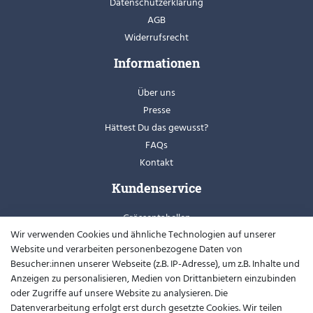
Datenschutzerklärung
AGB
Widerrufsrecht
Informationen
Über uns
Presse
Hättest Du das gewusst?
FAQs
Kontakt
Kundenservice
Grössentabellen
Wir verwenden Cookies und ähnliche Technologien auf unserer
Retoure
Website und verarbeiten personenbezogene Daten von
Schuhweiten
Besucher:innen unserer Webseite (z.B. IP-Adresse), um z.B. Inhalte und
Youtube
Anzeigen zu personalisieren, Medien von Drittanbietern einzubinden
oder Zugriffe auf unsere Website zu analysieren. Die
Widerrufsformular
Datenverarbeitung erfolgt erst durch gesetzte Cookies. Wir teilen