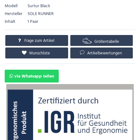
Modell
Surtur Black
Hersteller
SOLE RUNNER
Inhalt
1 Paar
Frage zum Artikel
Größentabelle
Wunschliste
Artikelbewertungen
via Whatsapp teilen