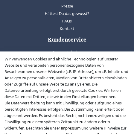
Presse
Hättest Du das gewusst?
FAQs
Kontakt
Kundenservice
Grössentabellen
Wir verwenden Cookies und ähnliche Technologien auf unserer
Retoure
Website und verarbeiten personenbezogene Daten von
Schuhweiten
Besucher:innen unserer Webseite (z.B. IP-Adresse), um z.B. Inhalte und
Youtube
Anzeigen zu personalisieren, Medien von Drittanbietern einzubinden
oder Zugriffe auf unsere Website zu analysieren. Die
Widerrufsformular
Datenverarbeitung erfolgt erst durch gesetzte Cookies. Wir teilen
diese Daten mit Dritten, die wir in den Einstellungen benennen.
Kontakt
Die Datenverarbeitung kann mit Einwilligung oder aufgrund eines
berechtigten Interesses erfolgen. Die Zustimmung kann erteilt oder
support@barfusslaufen.com
abgelehnt werden. Es besteht das Recht, nicht einzuwilligen und die
Einwilligung zu einem späteren Zeitpunkt zu ändern oder zu
+49 (0)8807-214983
widerrufen. Beachten Sie unser
Impressum
und weitere Hinweise zur