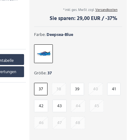
* inkl. ges. MwSt. zzgl.
Versandkosten
Sie sparen:
29,00 EUR
/
-37%
Farbe:
Deepsea-Blue
ntabelle
wertungen
Größe:
37
37
38
39
40
41
42
43
44
45
46
47
48