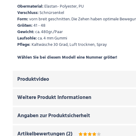
Obermaterial:
Elastan- Polyester, PU
Verschluss:
Schnürsenkel
Form:
vorn breit geschnitten. Die Zehen haben optimale Bewegun
Größen:
41 - 48
Gewicht:
ca. 480gr./Paar
Laufsohle:
ca. 4 mm Gummi
Pflege:
Kaltwäsche 30 Grad, Luft trocknen, Spray
Wählen Sie bei diesem Modell eine Nummer größer!
Produktvideo
Weitere Produkt Informationen
Angaben zur Produktsicherheit
Artikelbewertungen
(
2
)