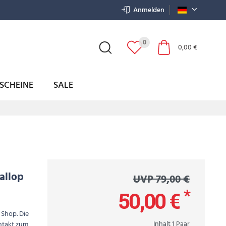
Anmelden
0
0,00 €
SCHEINE
SALE
allop
UVP 79,00 €
*
50,00 €
 Shop. Die
Inhalt
1
Paar
ontakt zum