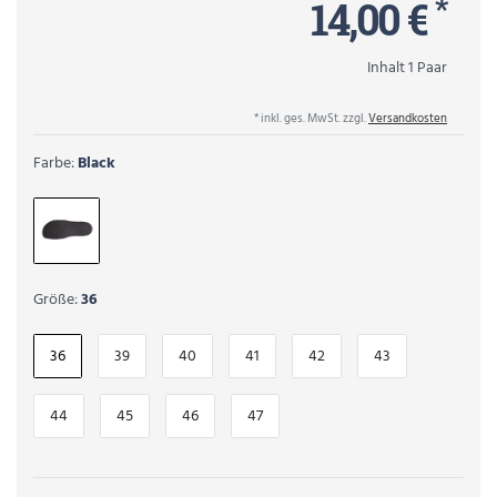
*
14,00 €
Inhalt
1
Paar
* inkl. ges. MwSt. zzgl.
Versandkosten
Farbe:
Black
Größe:
36
36
39
40
41
42
43
44
45
46
47