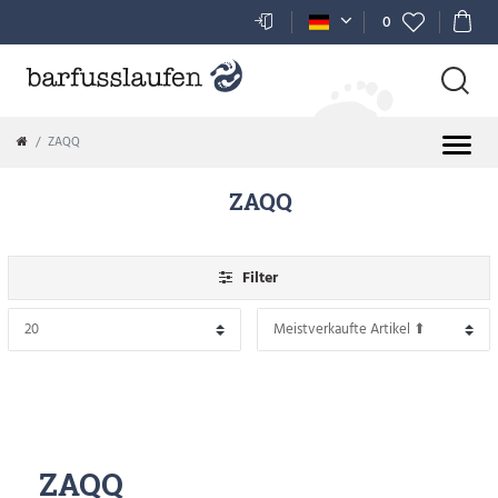
FILTER
0
P
R
ZAQQ
E
ZAQQ
I
S
Filter
ZAQQ