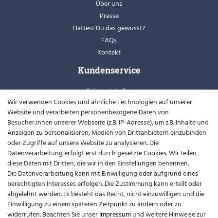
Über uns
Presse
Hättest Du das gewusst?
FAQs
Kontakt
Kundenservice
Grössentabellen
Wir verwenden Cookies und ähnliche Technologien auf unserer
Retoure
Website und verarbeiten personenbezogene Daten von
Schuhweiten
Besucher:innen unserer Webseite (z.B. IP-Adresse), um z.B. Inhalte und
Youtube
Anzeigen zu personalisieren, Medien von Drittanbietern einzubinden
oder Zugriffe auf unsere Website zu analysieren. Die
Widerrufsformular
Datenverarbeitung erfolgt erst durch gesetzte Cookies. Wir teilen
diese Daten mit Dritten, die wir in den Einstellungen benennen.
Kontakt
Die Datenverarbeitung kann mit Einwilligung oder aufgrund eines
berechtigten Interesses erfolgen. Die Zustimmung kann erteilt oder
support@barfusslaufen.com
abgelehnt werden. Es besteht das Recht, nicht einzuwilligen und die
Einwilligung zu einem späteren Zeitpunkt zu ändern oder zu
+49 (0)8807-214983
widerrufen. Beachten Sie unser
Impressum
und weitere Hinweise zur