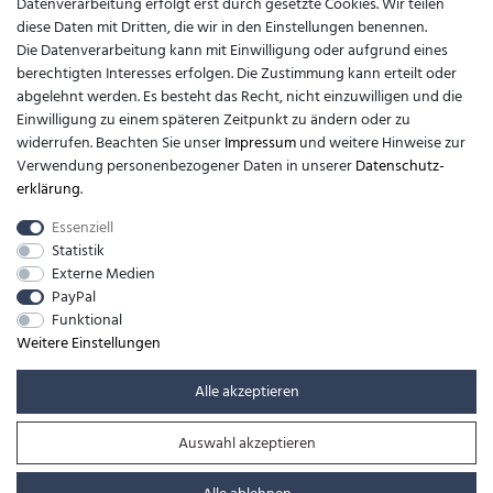
Datenverarbeitung erfolgt erst durch gesetzte Cookies. Wir teilen
diese Daten mit Dritten, die wir in den Einstellungen benennen.
Kontakt
Die Datenverarbeitung kann mit Einwilligung oder aufgrund eines
berechtigten Interesses erfolgen. Die Zustimmung kann erteilt oder
support@barfusslaufen.com
abgelehnt werden. Es besteht das Recht, nicht einzuwilligen und die
Einwilligung zu einem späteren Zeitpunkt zu ändern oder zu
+49 (0)8807-214983
widerrufen. Beachten Sie unser
Impressum
und weitere Hinweise zur
Verwendung personenbezogener Daten in unserer
Daten­schutz­
Anrufe aus dem dt. Festnetz zum Ortstarif, Preise aus dem Mobilfunknetz
erklärung
.
ggf. abweichend (abhängig vom Provider).
Essenziell
Statistik
Externe Medien
PayPal
Funktional
Weitere Einstellungen
Alle akzeptieren
Auswahl akzeptieren
© Copyright 2026 | Alle Rechte vorbehalten. -
barfusslaufen.com | Realisation
colornativ /