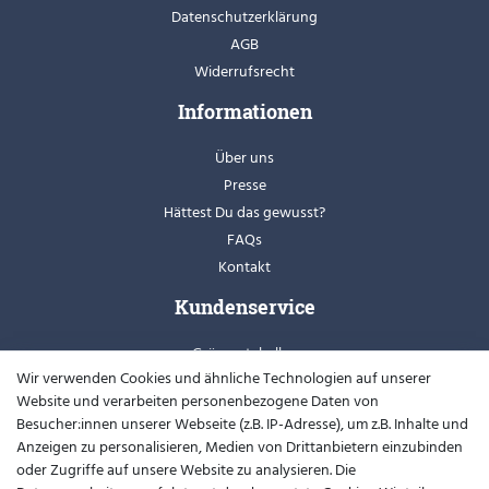
Datenschutzerklärung
AGB
Widerrufsrecht
Informationen
Über uns
Presse
Hättest Du das gewusst?
FAQs
Kontakt
Kundenservice
Grössentabellen
Wir verwenden Cookies und ähnliche Technologien auf unserer
Retoure
Website und verarbeiten personenbezogene Daten von
Schuhweiten
Besucher:innen unserer Webseite (z.B. IP-Adresse), um z.B. Inhalte und
Youtube
Anzeigen zu personalisieren, Medien von Drittanbietern einzubinden
oder Zugriffe auf unsere Website zu analysieren. Die
Widerrufsformular