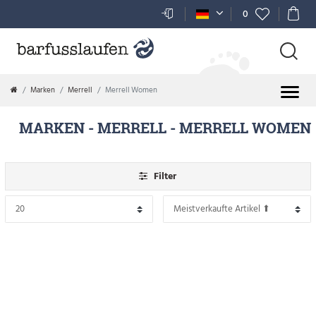
FILTER
0
P
R
Marken
Merrell
Merrell Women
E
MARKEN
- MERRELL
- MERRELL WOMEN
I
S
Filter