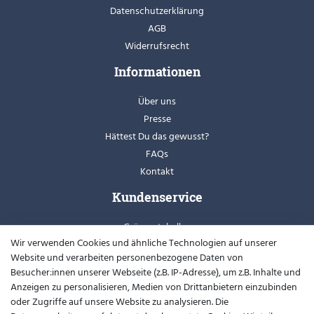
Datenschutzerklärung
AGB
Widerrufsrecht
Informationen
Über uns
Presse
Hättest Du das gewusst?
FAQs
Kontakt
Kundenservice
Grössentabellen
Wir verwenden Cookies und ähnliche Technologien auf unserer
Retoure
Website und verarbeiten personenbezogene Daten von
Schuhweiten
Besucher:innen unserer Webseite (z.B. IP-Adresse), um z.B. Inhalte und
Youtube
Anzeigen zu personalisieren, Medien von Drittanbietern einzubinden
oder Zugriffe auf unsere Website zu analysieren. Die
Widerrufsformular