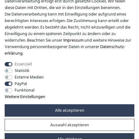
Datenverarbeitung erfolgt erst durch gesetzte Cookies. Wir teilen
diese Daten mit Dritten, die wir in den Einstellungen benennen.
Kontakt
Die Datenverarbeitung kann mit Einwilligung oder aufgrund eines
berechtigten Interesses erfolgen. Die Zustimmung kann erteilt oder
support@barfusslaufen.com
abgelehnt werden. Es besteht das Recht, nicht einzuwilligen und die
Einwilligung zu einem späteren Zeitpunkt zu ändern oder zu
+49 (0)8807-214983
widerrufen. Beachten Sie unser
Impressum
und weitere Hinweise zur
Verwendung personenbezogener Daten in unserer
Daten­schutz­
Anrufe aus dem dt. Festnetz zum Ortstarif, Preise aus dem Mobilfunknetz
erklärung
.
ggf. abweichend (abhängig vom Provider).
Essenziell
Statistik
Externe Medien
PayPal
Funktional
Weitere Einstellungen
Alle akzeptieren
Auswahl akzeptieren
© Copyright 2026 | Alle Rechte vorbehalten. -
barfusslaufen.com | Realisation
colornativ /