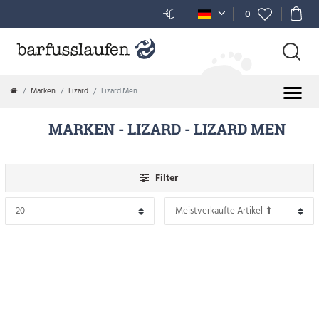
FILTER
0
P
R
Marken
Lizard
Lizard Men
E
MARKEN
- LIZARD
- LIZARD MEN
I
S
Filter