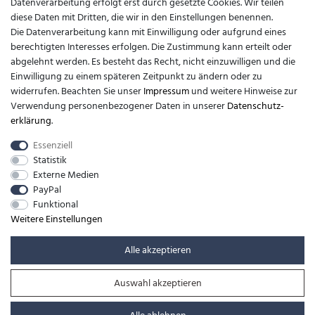
Datenverarbeitung erfolgt erst durch gesetzte Cookies. Wir teilen
diese Daten mit Dritten, die wir in den Einstellungen benennen.
Kontakt
Die Datenverarbeitung kann mit Einwilligung oder aufgrund eines
berechtigten Interesses erfolgen. Die Zustimmung kann erteilt oder
support@barfusslaufen.com
abgelehnt werden. Es besteht das Recht, nicht einzuwilligen und die
Einwilligung zu einem späteren Zeitpunkt zu ändern oder zu
+49 (0)8807-214983
widerrufen. Beachten Sie unser
Impressum
und weitere Hinweise zur
Verwendung personenbezogener Daten in unserer
Daten­schutz­
Anrufe aus dem dt. Festnetz zum Ortstarif, Preise aus dem Mobilfunknetz
erklärung
.
ggf. abweichend (abhängig vom Provider).
Essenziell
Statistik
Externe Medien
PayPal
Funktional
Weitere Einstellungen
Alle akzeptieren
Auswahl akzeptieren
© Copyright 2026 | Alle Rechte vorbehalten. -
barfusslaufen.com | Realisation
colornativ /