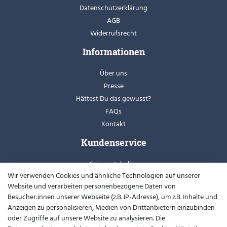
Datenschutzerklärung
AGB
Widerrufsrecht
Informationen
Über uns
Presse
Hättest Du das gewusst?
FAQs
Kontakt
Kundenservice
Grössentabellen
Wir verwenden Cookies und ähnliche Technologien auf unserer
Retoure
Website und verarbeiten personenbezogene Daten von
Schuhweiten
Besucher:innen unserer Webseite (z.B. IP-Adresse), um z.B. Inhalte und
Youtube
Anzeigen zu personalisieren, Medien von Drittanbietern einzubinden
oder Zugriffe auf unsere Website zu analysieren. Die
Widerrufsformular