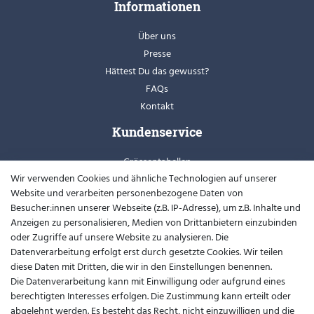
Informationen
Über uns
Presse
Hättest Du das gewusst?
FAQs
Kontakt
Kundenservice
Grössentabellen
Wir verwenden Cookies und ähnliche Technologien auf unserer
Retoure
Website und verarbeiten personenbezogene Daten von
Schuhweiten
Besucher:innen unserer Webseite (z.B. IP-Adresse), um z.B. Inhalte und
Youtube
Anzeigen zu personalisieren, Medien von Drittanbietern einzubinden
oder Zugriffe auf unsere Website zu analysieren. Die
Widerrufsformular
Datenverarbeitung erfolgt erst durch gesetzte Cookies. Wir teilen
diese Daten mit Dritten, die wir in den Einstellungen benennen.
Kontakt
Die Datenverarbeitung kann mit Einwilligung oder aufgrund eines
berechtigten Interesses erfolgen. Die Zustimmung kann erteilt oder
support@barfusslaufen.com
abgelehnt werden. Es besteht das Recht, nicht einzuwilligen und die