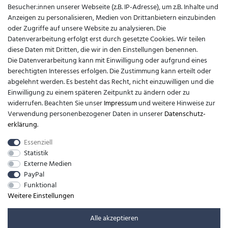
Besucher:innen unserer Webseite (z.B. IP-Adresse), um z.B. Inhalte und
Youtube
Anzeigen zu personalisieren, Medien von Drittanbietern einzubinden
oder Zugriffe auf unsere Website zu analysieren. Die
Widerrufsformular
Datenverarbeitung erfolgt erst durch gesetzte Cookies. Wir teilen
diese Daten mit Dritten, die wir in den Einstellungen benennen.
Kontakt
Die Datenverarbeitung kann mit Einwilligung oder aufgrund eines
berechtigten Interesses erfolgen. Die Zustimmung kann erteilt oder
support@barfusslaufen.com
abgelehnt werden. Es besteht das Recht, nicht einzuwilligen und die
Einwilligung zu einem späteren Zeitpunkt zu ändern oder zu
+49 (0)8807-214983
widerrufen. Beachten Sie unser
Impressum
und weitere Hinweise zur
Verwendung personenbezogener Daten in unserer
Daten­schutz­
Anrufe aus dem dt. Festnetz zum Ortstarif, Preise aus dem Mobilfunknetz
erklärung
.
ggf. abweichend (abhängig vom Provider).
Essenziell
Statistik
Externe Medien
PayPal
Funktional
Weitere Einstellungen
Alle akzeptieren