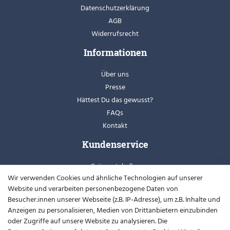
Datenschutzerklärung
AGB
Widerrufsrecht
Informationen
Über uns
Presse
Hättest Du das gewusst?
FAQs
Kontakt
Kundenservice
Grössentabellen
Wir verwenden Cookies und ähnliche Technologien auf unserer
Retoure
Website und verarbeiten personenbezogene Daten von
Schuhweiten
Besucher:innen unserer Webseite (z.B. IP-Adresse), um z.B. Inhalte und
Youtube
Anzeigen zu personalisieren, Medien von Drittanbietern einzubinden
oder Zugriffe auf unsere Website zu analysieren. Die
Widerrufsformular