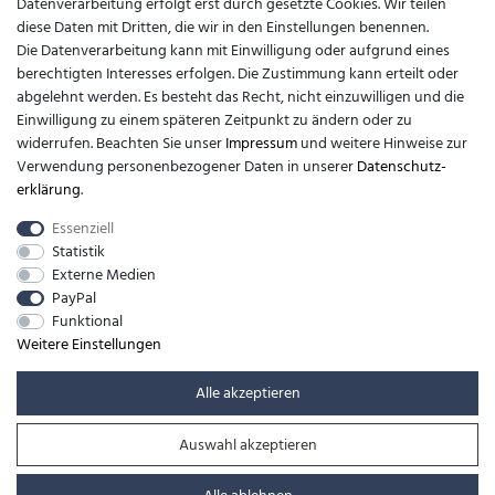
Datenverarbeitung erfolgt erst durch gesetzte Cookies. Wir teilen
diese Daten mit Dritten, die wir in den Einstellungen benennen.
Kontakt
Die Datenverarbeitung kann mit Einwilligung oder aufgrund eines
berechtigten Interesses erfolgen. Die Zustimmung kann erteilt oder
support@barfusslaufen.com
abgelehnt werden. Es besteht das Recht, nicht einzuwilligen und die
Einwilligung zu einem späteren Zeitpunkt zu ändern oder zu
+49 (0)8807-214983
widerrufen. Beachten Sie unser
Impressum
und weitere Hinweise zur
Verwendung personenbezogener Daten in unserer
Daten­schutz­
Anrufe aus dem dt. Festnetz zum Ortstarif, Preise aus dem Mobilfunknetz
erklärung
.
ggf. abweichend (abhängig vom Provider).
Essenziell
Statistik
Externe Medien
PayPal
Funktional
Weitere Einstellungen
Alle akzeptieren
Auswahl akzeptieren
© Copyright 2026 | Alle Rechte vorbehalten. -
barfusslaufen.com | Realisation
colornativ /