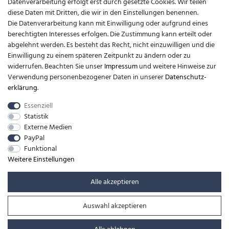
Datenverarbeitung erfolgt erst durch gesetzte Cookies. Wir teilen
diese Daten mit Dritten, die wir in den Einstellungen benennen.
Kontakt
Die Datenverarbeitung kann mit Einwilligung oder aufgrund eines
berechtigten Interesses erfolgen. Die Zustimmung kann erteilt oder
support@barfusslaufen.com
abgelehnt werden. Es besteht das Recht, nicht einzuwilligen und die
Einwilligung zu einem späteren Zeitpunkt zu ändern oder zu
+49 (0)8807-214983
widerrufen. Beachten Sie unser
Impressum
und weitere Hinweise zur
Verwendung personenbezogener Daten in unserer
Daten­schutz­
Anrufe aus dem dt. Festnetz zum Ortstarif, Preise aus dem Mobilfunknetz
erklärung
.
ggf. abweichend (abhängig vom Provider).
Essenziell
Statistik
Externe Medien
PayPal
Funktional
Weitere Einstellungen
Alle akzeptieren
Auswahl akzeptieren
© Copyright 2026 | Alle Rechte vorbehalten. -
barfusslaufen.com | Realisation
colornativ /