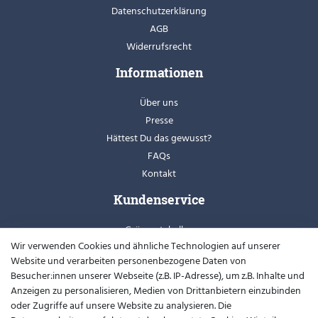
Datenschutzerklärung
AGB
Widerrufsrecht
Informationen
Über uns
Presse
Hättest Du das gewusst?
FAQs
Kontakt
Kundenservice
Grössentabellen
Wir verwenden Cookies und ähnliche Technologien auf unserer
Retoure
Website und verarbeiten personenbezogene Daten von
Schuhweiten
Besucher:innen unserer Webseite (z.B. IP-Adresse), um z.B. Inhalte und
Youtube
Anzeigen zu personalisieren, Medien von Drittanbietern einzubinden
oder Zugriffe auf unsere Website zu analysieren. Die
Widerrufsformular