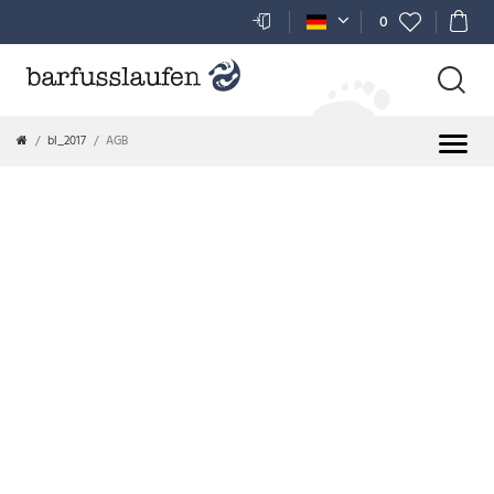
0
bl_2017
AGB