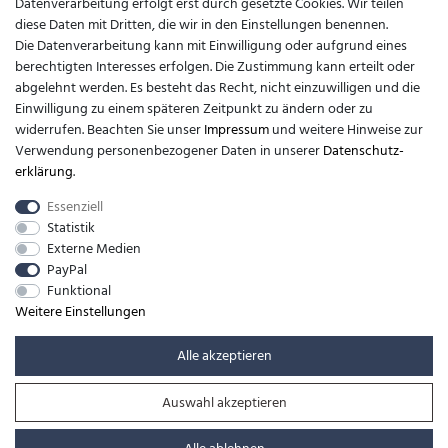
Datenverarbeitung erfolgt erst durch gesetzte Cookies. Wir teilen
diese Daten mit Dritten, die wir in den Einstellungen benennen.
Kontakt
Die Datenverarbeitung kann mit Einwilligung oder aufgrund eines
berechtigten Interesses erfolgen. Die Zustimmung kann erteilt oder
support@barfusslaufen.com
abgelehnt werden. Es besteht das Recht, nicht einzuwilligen und die
Einwilligung zu einem späteren Zeitpunkt zu ändern oder zu
+49 (0)8807-214983
widerrufen. Beachten Sie unser
Impressum
und weitere Hinweise zur
Verwendung personenbezogener Daten in unserer
Daten­schutz­
Anrufe aus dem dt. Festnetz zum Ortstarif, Preise aus dem Mobilfunknetz
erklärung
.
ggf. abweichend (abhängig vom Provider).
Essenziell
Statistik
Externe Medien
PayPal
Funktional
Weitere Einstellungen
Alle akzeptieren
Auswahl akzeptieren
© Copyright 2026 | Alle Rechte vorbehalten. -
barfusslaufen.com | Realisation
colornativ /