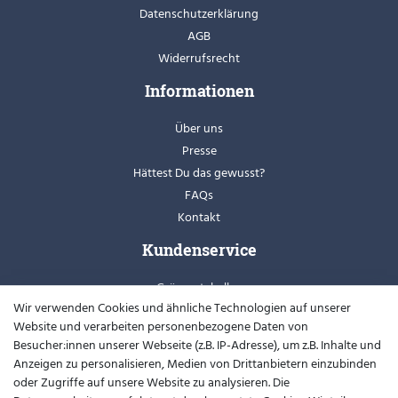
Datenschutzerklärung
AGB
Widerrufsrecht
Informationen
Über uns
Presse
Hättest Du das gewusst?
FAQs
Kontakt
Kundenservice
Grössentabellen
Wir verwenden Cookies und ähnliche Technologien auf unserer
Retoure
Website und verarbeiten personenbezogene Daten von
Schuhweiten
Besucher:innen unserer Webseite (z.B. IP-Adresse), um z.B. Inhalte und
Youtube
Anzeigen zu personalisieren, Medien von Drittanbietern einzubinden
oder Zugriffe auf unsere Website zu analysieren. Die
Widerrufsformular