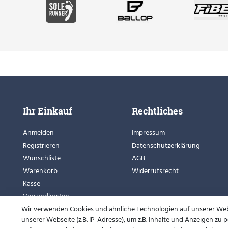
Ihr Einkauf
Rechtliches
Anmelden
Impressum
Registrieren
Datenschutzerklärung
Wunschliste
AGB
Warenkorb
Widerrufsrecht
Kasse
Versandkosten
Wir verwenden Cookies und ähnliche Technologien auf unserer We
Zahlungsarten
unserer Webseite (z.B. IP-Adresse), um z.B. Inhalte und Anzeigen zu