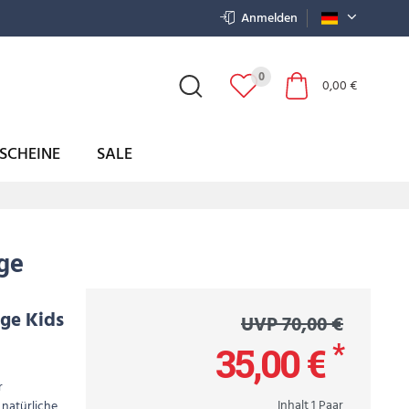
Anmelden
0
0,00 €
SCHEINE
SALE
ge
ge Kids
UVP 70,00 €
*
35,00 €
r
Inhalt
1
Paar
 natürliche