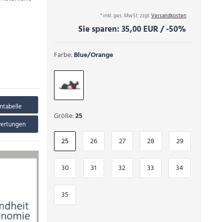
* inkl. ges. MwSt. zzgl.
Versandkosten
Sie sparen:
35,00 EUR
/
-50%
Farbe:
Blue/Orange
ntabelle
Größe:
25
wertungen
25
26
27
28
29
30
31
32
33
34
35